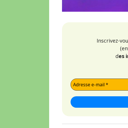
Inscrivez-vo
(en
d
es 